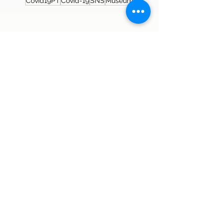
Covid19PT
Covid-19
SNS
Museum
About the author
Patrícia Rosas, Brazilian, Married,
Mother of Isabella, Administrator by
profession and dreamer by passion.
Between comings and goings to
Portugal, we plan our move and
investment options in Portugal.