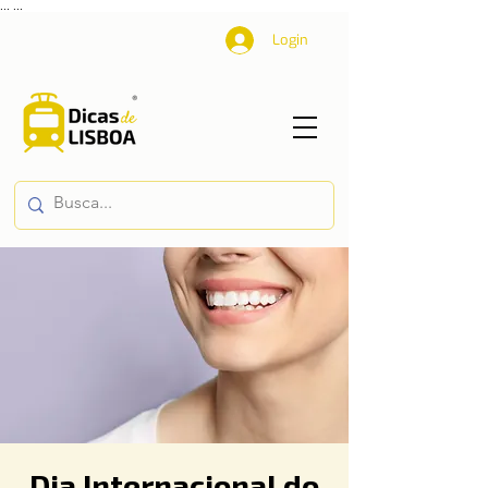
...
...
Login
Dia Internacional do