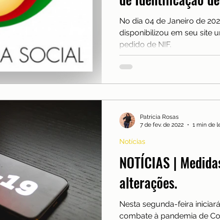
nças
Mobilidade
Moradia
Morar em Lisboa
No dia 04 de Janeiro de 202
disponibilizou em seu site 
lexões
Reino Unido
Saúde
Serra da Estrel
pedido de NIF.
ios e freguesias
Sobre nós
Patrícia Rosas
7 de fev. de 2022
1 min de l
Notícias
NOTÍCIAS | Medidas
alterações.
Nesta segunda-feira inicia
combate à pandemia de Covi