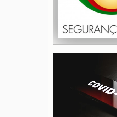
Lisboa
Lisboa com cria
Porto
Portugal
Ref
Serviços essenciais
Sít