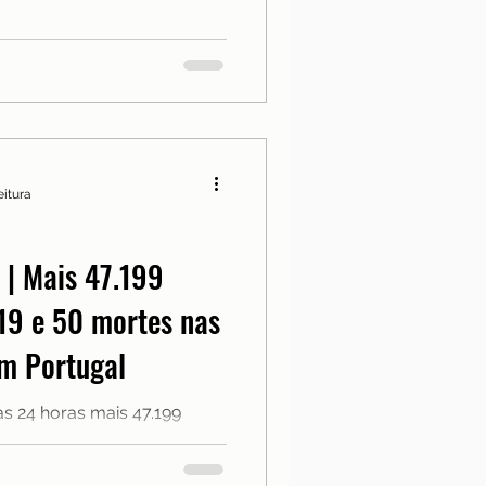
eitura
| Mais 47.199
19 e 50 mortes nas
em Portugal
as 24 horas mais 47.199
as à covid-19, de acordo
co da DGS...