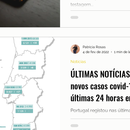
testagem...
Patrícia Rosas
4 de fev. de 2022
1 min de l
Notícias
ÚLTIMAS NOTÍCIAS 
novos casos covid-
últimas 24 horas 
Portugal registou nas últim
casos e 50 mortes associad
com o boletim epidemiológi