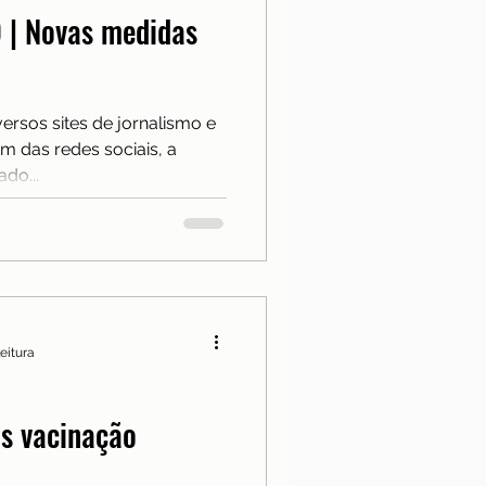
 | Novas medidas
rsos sites de jornalismo e
ém das redes sociais, a
do...
leitura
is vacinação