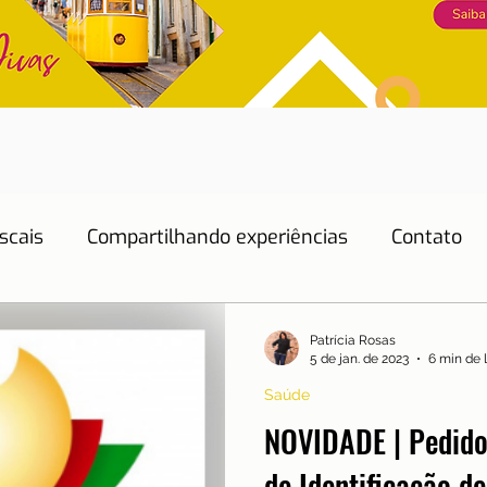
scais
Compartilhando experiências
Contato
Dicas de Hotéis
Dicas de Restaurantes
Patrícia Rosas
5 de jan. de 2023
6 min de l
Saúde
Educação
Emprego
Energia
Eventos
NOVIDADE | Pedido
de Identificação d