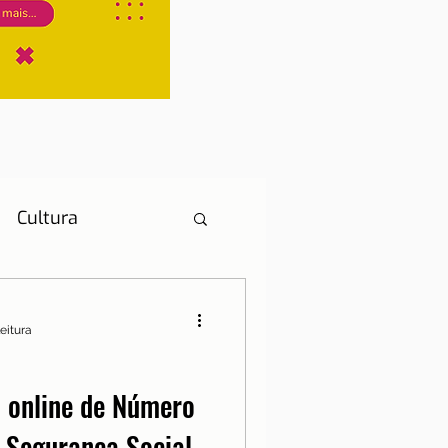
Cultura
eitura
História
 online de Número
e Segurança Social