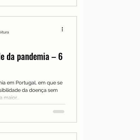
eitura
le da pandemia – 6
ia em Portugal, em que se
sibilidade da doença sem
 maior...