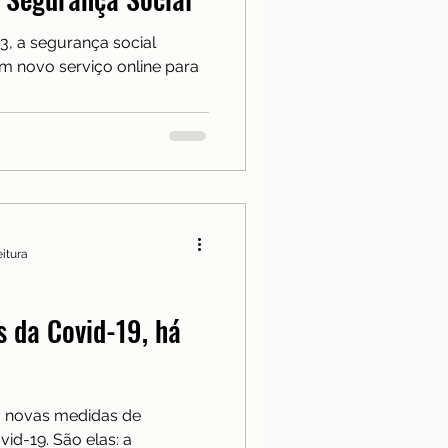
Notícias
3, a segurança social
um novo serviço online para
a
eitura
 da Covid-19, há
rá novas medidas de
d-19. São elas: a