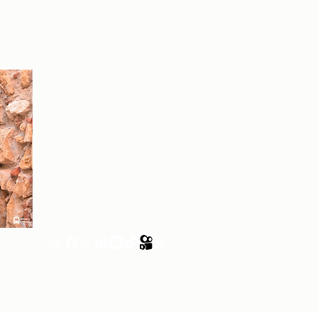
Sobre a autora
Patrícia Rosas, Brasileira, Casada, Mãe da Isabella,
Administradora por profissão e sonhadora por paixão.
Entre idas e vindas à Portugal, planejamos nossa
mudança e opções de investimento em Portugal.
24 por Dicas de Lisboa.- Todos os direitos reservados.
Política de Privacid