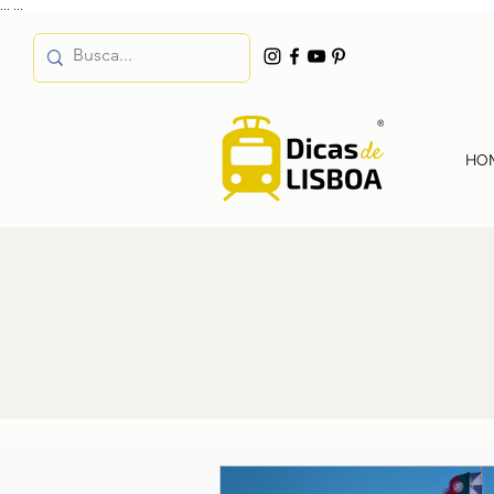
...
...
HO