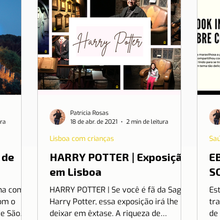
Patrícia Rosas
ura
18 de abr. de 2021
2 min de leitura
Lisboa com crianças
Sa
 de
HARRY POTTER | Exposição
E
em Lisboa
S
ana com
HARRY POTTER | Se você é fã da Saga
Est
om o
Harry Potter, essa exposição irá lhe
tr
de São
deixar em êxtase. A riqueza de
de