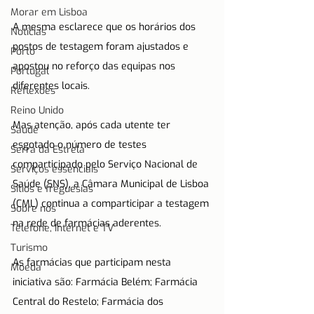
Morar em Lisboa
A mesma esclarece que os horários dos 
Notícias
postos de testagem foram ajustados e 
Porto
apostou no reforço das equipas nos 
Portugal
diferentes locais.
Reflexões
Reino Unido
Mas atenção, após cada utente ter 
Saúde
esgotado o número de testes 
Serra da Estrela
comparticipado pelo Serviço Nacional de 
Serviços essenciais
Saúde (SNS), a Câmara Municipal de Lisboa 
Sítios e freguesias
(CML) continua a comparticipar a testagem 
Sobre nós
na rede de farmácias aderentes.
Telefone, Internet e TV
Turismo
As farmácias que participam nesta 
Moeda
iniciativa são: Farmácia Belém; Farmácia 
Central do Restelo; Farmácia dos 