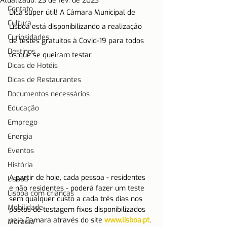
Atualizado:
23 de fev. de 2023
Contato
Dica super útil! A Câmara Municipal de 
Cultura
Lisboa está disponibilizando a realização 
Curiosidades
de testes gratuitos à Covid-19 para todos 
Destinos
os que se queiram testar.
Dicas de Hotéis
Dicas de Restaurantes
Documentos necessários
Educação
Emprego
Energia
Eventos
História
A partir de hoje, cada pessoa - residentes 
Lisboa
e não residentes - poderá fazer um teste 
Lisboa com crianças
sem qualquer custo a cada três dias nos 
Mobilidade
postos de testagem fixos disponibilizados 
pela Camara através do site 
www.lisboa.pt
.
Moradia