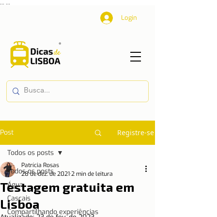
...
...
Login
Post
Registre-se
Todos os posts
Patrícia Rosas
Todos os posts
28 de dez. de 2021
2 min de leitura
Testagem gratuita em
Água
Cascais
Lisboa
Compartilhando experiências