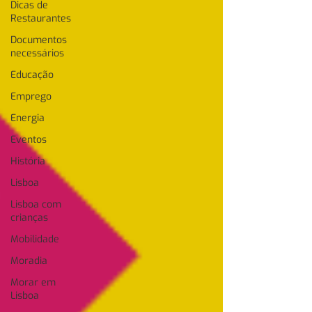
Dicas de
Restaurantes
Documentos
necessários
Educação
Emprego
Energia
Eventos
História
Lisboa
Lisboa com
crianças
Mobilidade
Moradia
Morar em
Lisboa