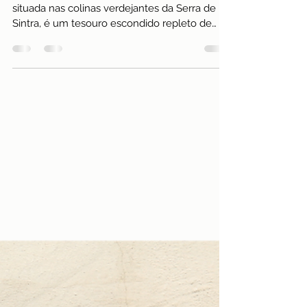
18 de jun. de 2024
5 min de leitura
Portugal
Os Segredos Misteriosos de Sintra
que Você Nunca Imaginou Encontrar
Sintra, uma pequena cidade encantadora
situada nas colinas verdejantes da Serra de
Sintra, é um tesouro escondido repleto de
segredos e...