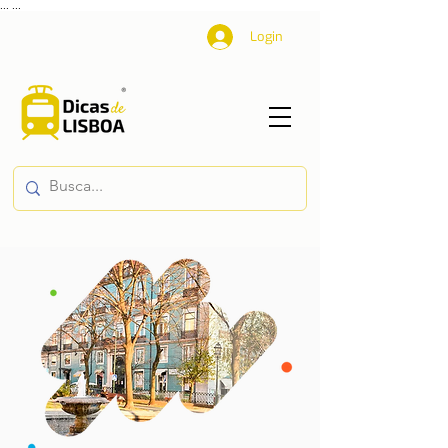
...
...
Login