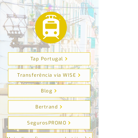
...
...
Tap Portugal
Transferência via WISE
Blog
Bertrand
SegurosPROMO