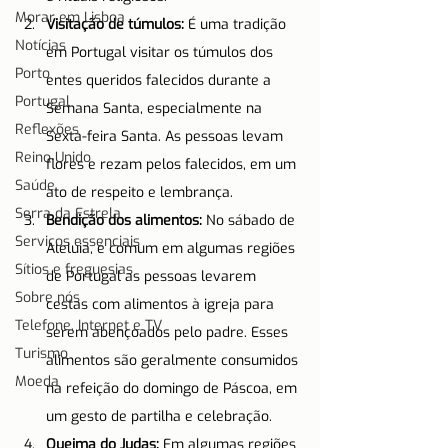
Morar em Lisboa
Visitação de túmulos:
 É uma tradição 
Notícias
em Portugal visitar os túmulos dos 
Porto
entes queridos falecidos durante a 
Portugal
Semana Santa, especialmente na 
Reflexões
Sexta-feira Santa. As pessoas levam 
Reino Unido
flores e rezam pelos falecidos, em um 
Saúde
ato de respeito e lembrança.
Serra da Estrela
Bendição dos alimentos:
 No sábado de 
Serviços essenciais
Aleluia, é comum em algumas regiões 
Sítios e freguesias
de Portugal as pessoas levarem 
Sobre nós
cestas com alimentos à igreja para 
Telefone, Internet e TV
serem abençoados pelo padre. Esses 
Turismo
alimentos são geralmente consumidos 
Moeda
na refeição do domingo de Páscoa, em 
um gesto de partilha e celebração.
Queima do Judas:
 Em algumas regiões 