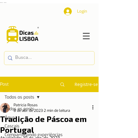
...
...
Login
Post
Registre-se
Todos os posts
Patrícia Rosas
Todos os posts
8 de abr. de 2023
2 min de leitura
Tradição de Páscoa em
Água
Cascais
Portugal
Compartilhando experiências