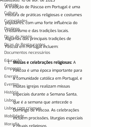
Atualizado:
10 de abr. de 2023
Contato
A tradição de Páscoa em Portugal é uma 
Cultura
mistura de práticas religiosas e costumes 
Curiosidades
populares, com uma forte influência do 
Destinos
cristianismo e das tradições locais. 
Dicas de Hotéis
Algumas das principais tradições de 
Dicas de Restaurantes
Páscoa em Portugal incluem:
Documentos necessários
Educação
Missas e celebrações religiosas:
 A 
Emprego
Páscoa é uma época importante para 
Energia
a comunidade católica em Portugal, e 
Eventos
muitas igrejas realizam missas 
História
especiais durante a Semana Santa, 
Lisboa
que é a semana que antecede o 
Lisboa com crianças
Domingo de Páscoa. As celebrações 
Mobilidade
incluem procissões, liturgias especiais 
Moradia
e rituais religiosos.