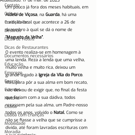
Atualizado:
17 de mar. de 2023
Contato
Um pouco já fora dos meses habituais, em 
Cultura
Aldeia de Viçosa
, na 
Guarda
, há uma 
Curiosidades
tradição local que acontece a 26 de 
dezembro à qual se dá o nome de 
Destinos
“Magusto da Velha”
.
Dicas de Hotéis
Dicas de Restaurantes
O evento realiza-se em homenagem à 
Documentos necessários
uma lenda. Reza a lenda que uma velha, 
Educação
muito velha e muito rica, deixou um 
Emprego
grande legado à 
Igreja da Vila do Porco
. 
Energia
Mas, para pôr a sua alma em bom recato, 
Eventos
não deixou de exigir que, no final da festa 
que fariam com a sua dádiva, todos 
História
rezassem pela sua alma, um Padre-nosso 
Lisboa
todos os anos, volvido o 
Natal
. Como se 
Lisboa com crianças
não se fiasse a velha que se cumprisse a 
Mobilidade
dívida, até foram lavradas escrituras com 
Moradia