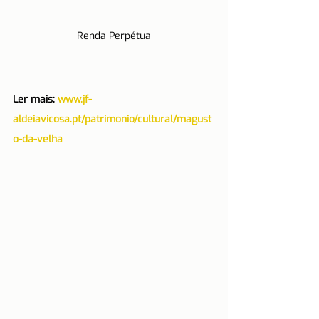
Renda Perpétua
Ler mais: 
www.jf-
aldeiavicosa.pt/patrimonio/cultural/magust
o-da-velha