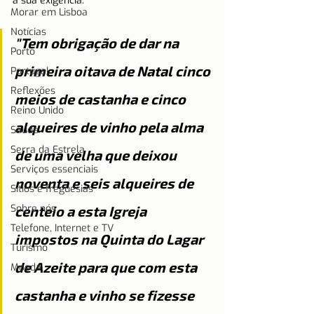
a sua exigência:
Morar em Lisboa
Notícias
"Tem obrigação de dar na 
Porto
primeira oitava de Natal cinco 
Portugal
Reflexões
meios de castanha e cinco 
Reino Unido
alqueires de vinho pela alma 
Saúde
Serra da Estrela
de uma velha que deixou 
Serviços essenciais
noventa e seis alqueires de 
Sítios e freguesias
Sobre nós
centeio a esta Igreja 
Telefone, Internet e TV
impostos na Quinta do Lagar 
Turismo
de Azeite para que com esta 
Moeda
castanha e vinho se fizesse 