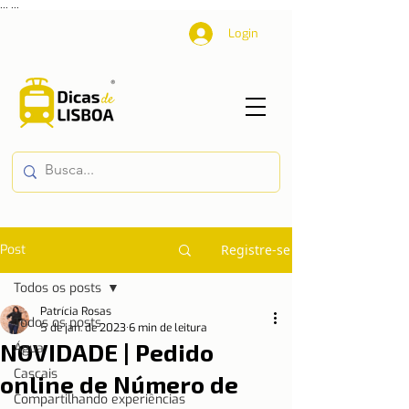
...
...
Login
Post
Registre-se
Todos os posts
Patrícia Rosas
Todos os posts
5 de jan. de 2023
6 min de leitura
NOVIDADE | Pedido
Água
Cascais
online de Número de
Compartilhando experiências