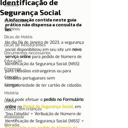
Identificação de
Contato
Segurança Social
Cultura
A informação contida neste guia 
Curiosidades
prático não dispensa a consulta da 
Destinos
lei.
Dicas de Hotéis
No dia 04 de Janeiro de 2023, a segurança 
Dicas de Restaurantes
social disponibilizou em seu site um 
novo 
Documentos necessários
serviço online
 para pedido de Número de 
Educação
Identificação da Segurança Social (NISS) 
Emprego
para cidadãos estrangeiros ou para 
Energia
cidadãos portugueses sem 
Eventos
obrigatoriedade de ter cartão de cidadão.
História
Você pode efetuar o 
pedido no Formulário 
Lisboa
online
 no 
Portal da Segurança Social
, em 
Lisboa com crianças
‘Sou Cidadão’ > ‘Atribuição de Número de 
Mobilidade
Identificação de Segurança Social (NISS)’ > 
Moradia