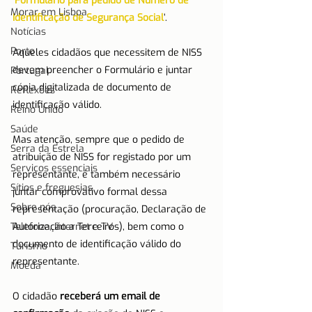
‘
Formulário para pedido de Número de 
Morar em Lisboa
Identificação de Segurança Social
’.
Notícias
Porto
Aqueles cidadãos que necessitem de NISS 
devem preencher o Formulário e juntar 
Portugal
cópia digitalizada de documento de 
Reflexões
identificação válido.
Reino Unido
Saúde
Mas atenção, sempre que o pedido de 
Serra da Estrela
atribuição de NISS for registado por um 
Serviços essenciais
representante, é também necessário 
Sítios e freguesias
juntar comprovativo formal dessa 
Sobre nós
representação (procuração, Declaração de 
Telefone, Internet e TV
Autorização a Terceiros), bem como o 
documento de identificação válido do 
Turismo
representante.
Moeda
O cidadão 
receberá um email de 