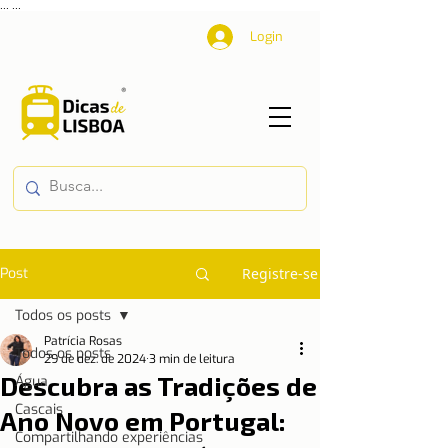
...
...
Login
Post
Registre-se
Todos os posts
Patrícia Rosas
Todos os posts
29 de dez. de 2024
3 min de leitura
Descubra as Tradições de
Água
Cascais
Ano Novo em Portugal:
Compartilhando experiências