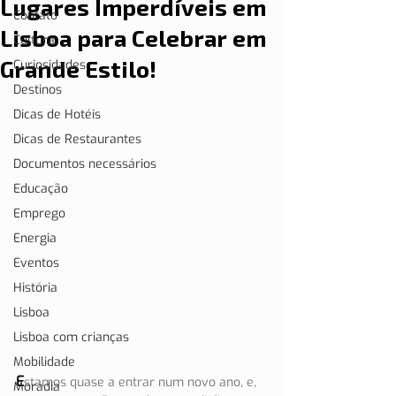
Lugares Imperdíveis em
Contato
Lisboa para Celebrar em
Cultura
Grande Estilo!
Curiosidades
Destinos
Dicas de Hotéis
Dicas de Restaurantes
Documentos necessários
Educação
Emprego
Energia
Eventos
História
Lisboa
Lisboa com crianças
Mobilidade
E
stamos quase a entrar num novo ano, e, 
Moradia