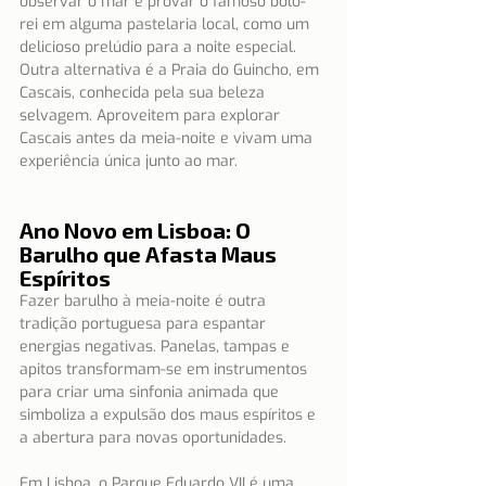
observar o mar e provar o famoso bolo-
rei em alguma pastelaria local, como um 
delicioso prelúdio para a noite especial. 
Outra alternativa é a Praia do Guincho, em 
Cascais, conhecida pela sua beleza 
selvagem. Aproveitem para explorar 
Cascais antes da meia-noite e vivam uma 
experiência única junto ao mar.
Ano Novo em Lisboa: O 
Barulho que Afasta Maus 
Espíritos
Fazer barulho à meia-noite é outra 
tradição portuguesa para espantar 
energias negativas. Panelas, tampas e 
apitos transformam-se em instrumentos 
para criar uma sinfonia animada que 
simboliza a expulsão dos maus espíritos e 
a abertura para novas oportunidades.
Em Lisboa, o Parque Eduardo VII é uma 