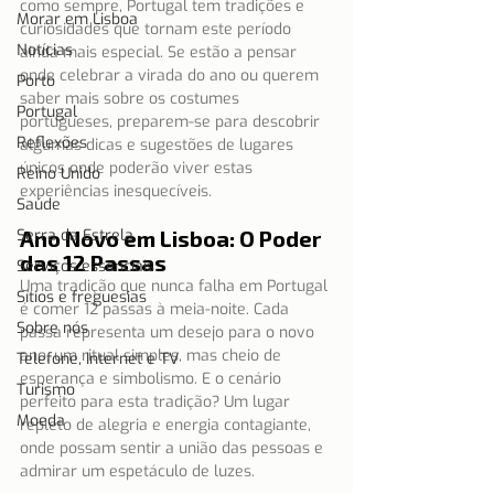
como sempre, Portugal tem tradições e 
Morar em Lisboa
curiosidades que tornam este período 
Notícias
ainda mais especial. Se estão a pensar 
onde celebrar a virada do ano ou querem 
Porto
saber mais sobre os costumes 
Portugal
portugueses, preparem-se para descobrir 
Reflexões
algumas dicas e sugestões de lugares 
únicos onde poderão viver estas 
Reino Unido
experiências inesquecíveis.
Saúde
Serra da Estrela
Ano Novo em Lisboa: O Poder 
das 12 Passas
Serviços essenciais
Uma tradição que nunca falha em Portugal 
Sítios e freguesias
é comer 12 passas à meia-noite. Cada 
Sobre nós
passa representa um desejo para o novo 
ano, um ritual simples, mas cheio de 
Telefone, Internet e TV
esperança e simbolismo. E o cenário 
Turismo
perfeito para esta tradição? Um lugar 
Moeda
repleto de alegria e energia contagiante, 
onde possam sentir a união das pessoas e 
admirar um espetáculo de luzes.