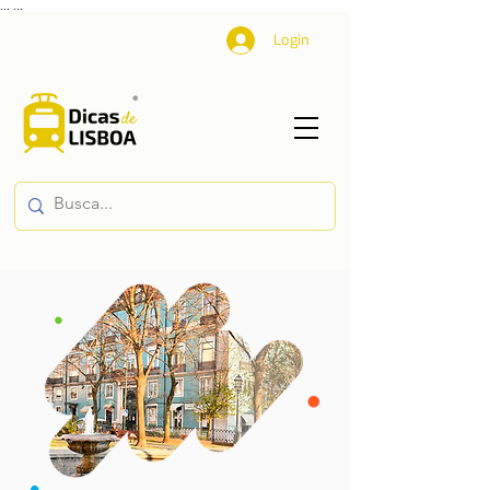
...
...
Login