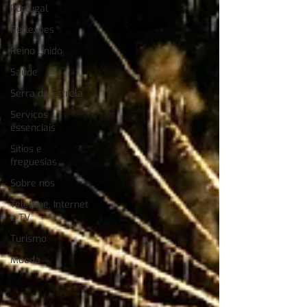
Portugal
Reflexões
Reino Unido
Saúde
Serra da Estrela
Serviços
essenciais
Sítios e
freguesias
Sobre nós
Telefone, Internet
e TV
Turismo
Moeda