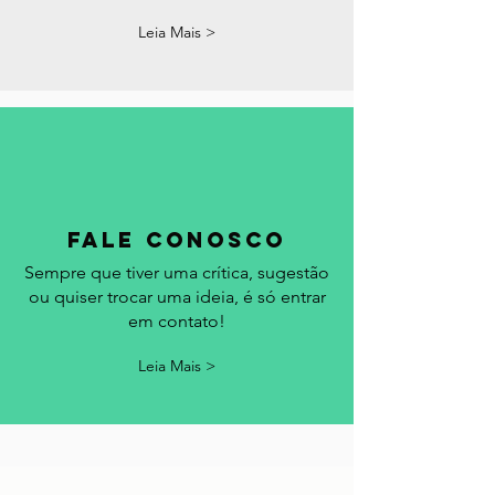
comemorativas e eventos em Portugal.
Acrescentamos seu evento no
calendário.
Leia Mais >
fale conosco
Sempre que tiver uma crítica, sugestão
ou quiser trocar uma ideia, é só entrar
em contato!
Leia Mais >