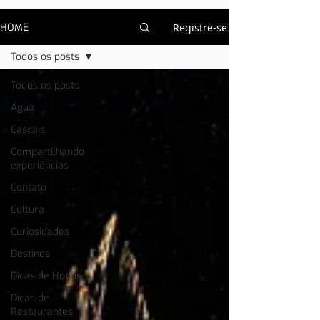
HOME
Registre-se
Todos os posts
Todos os posts
Água
Cascais
Compartilhando
experiências
Contato
Cultura
Curiosidades
Destinos
Dicas de Hotéis
Dicas de
Restaurantes