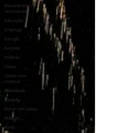
Documentos
necessários
Educação
Emprego
Energia
Eventos
História
Lisboa
Lisboa com
crianças
Mobilidade
Moradia
Morar em Lisboa
Notícias
Porto