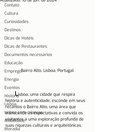
Atualizado:
10 de jun. de 2024
Contato
Cultura
Curiosidades
Destinos
Dicas de Hotéis
Dicas de Restaurantes
Documentos necessários
Educação
Bairro Alto, Lisboa, Portugal
Emprego
Energia
Eventos
L
isboa, uma cidade que respira 
História
história e autenticidade, esconde em seus 
Lisboa
recantos o Bairro Alto, uma área que 
Lisboa com crianças
transcende as expectativas e convida os 
visitantes a uma exploração profunda de 
Mobilidade
suas riquezas culturais e arquitetônicas.
Moradia