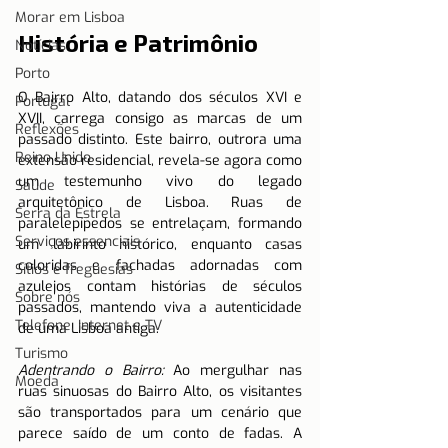
Morar em Lisboa
História e Patrimônio 
Notícias
Porto
O Bairro Alto, datando dos séculos XVI e 
Portugal
XVII, carrega consigo as marcas de um 
Reflexões
passado distinto. Este bairro, outrora uma 
Reino Unido
extensão residencial, revela-se agora como 
um testemunho vivo do legado 
Saúde
arquitetônico de Lisboa. Ruas de 
Serra da Estrela
paralelepípedos se entrelaçam, formando 
Serviços essenciais
um labirinto histórico, enquanto casas 
coloridas e fachadas adornadas com 
Sítios e freguesias
azulejos contam histórias de séculos 
Sobre nós
passados, mantendo viva a autenticidade 
Telefone, Internet e TV
de uma Lisboa antiga.
Turismo
Adentrando o Bairro:
 Ao mergulhar nas 
Moeda
ruas sinuosas do Bairro Alto, os visitantes 
são transportados para um cenário que 
parece saído de um conto de fadas. A 