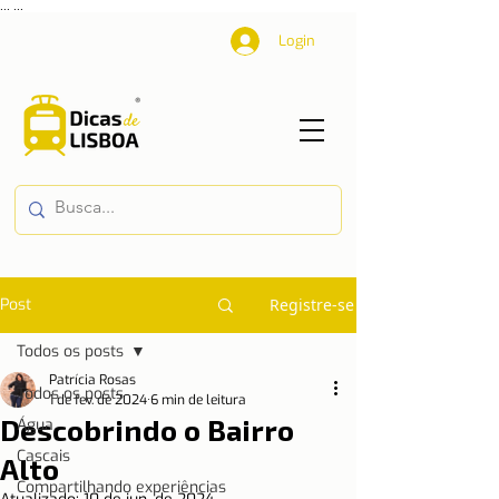
...
...
Login
Post
Registre-se
Todos os posts
Patrícia Rosas
Todos os posts
1 de fev. de 2024
6 min de leitura
Descobrindo o Bairro
Água
Cascais
Alto
Compartilhando experiências