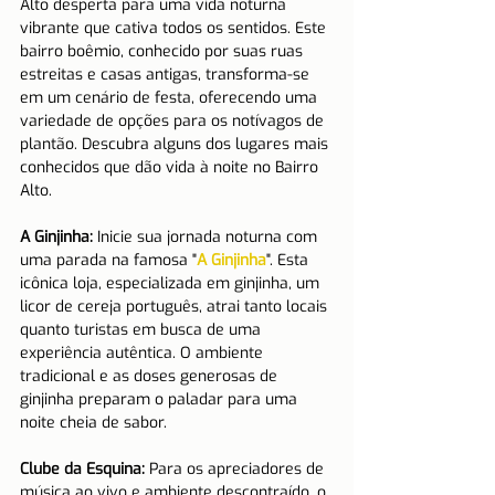
Alto desperta para uma vida noturna 
vibrante que cativa todos os sentidos. Este 
bairro boêmio, conhecido por suas ruas 
estreitas e casas antigas, transforma-se 
em um cenário de festa, oferecendo uma 
variedade de opções para os notívagos de 
plantão. Descubra alguns dos lugares mais 
conhecidos que dão vida à noite no Bairro 
Alto.
A Ginjinha:
 Inicie sua jornada noturna com 
uma parada na famosa "
A Ginjinha
". Esta 
icônica loja, especializada em ginjinha, um 
licor de cereja português, atrai tanto locais 
quanto turistas em busca de uma 
experiência autêntica. O ambiente 
tradicional e as doses generosas de 
ginjinha preparam o paladar para uma 
noite cheia de sabor.
Clube da Esquina:
 Para os apreciadores de 
música ao vivo e ambiente descontraído, o 