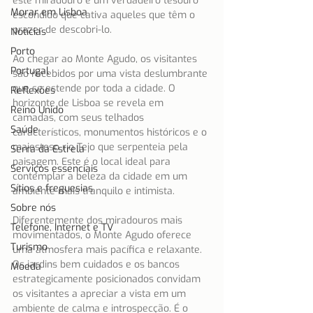
este miradouro é um verdadeiro tesouro 
Morar em Lisboa
escondido que cativa aqueles que têm o 
prazer de descobri-lo.
Notícias
Porto
Ao chegar ao Monte Agudo, os visitantes 
Portugal
são recebidos por uma vista deslumbrante 
que se estende por toda a cidade. O 
Reflexões
horizonte de Lisboa se revela em 
Reino Unido
camadas, com seus telhados 
Saúde
característicos, monumentos históricos e o 
majestoso rio Tejo que serpenteia pela 
Serra da Estrela
paisagem. Este é o local ideal para 
Serviços essenciais
contemplar a beleza da cidade em um 
Sítios e freguesias
ambiente mais tranquilo e intimista.
Sobre nós
Diferentemente dos miradouros mais 
Telefone, Internet e TV
movimentados, o Monte Agudo oferece 
Turismo
uma atmosfera mais pacífica e relaxante. 
Os jardins bem cuidados e os bancos 
Moeda
estrategicamente posicionados convidam 
os visitantes a apreciar a vista em um 
ambiente de calma e introspecção. É o 