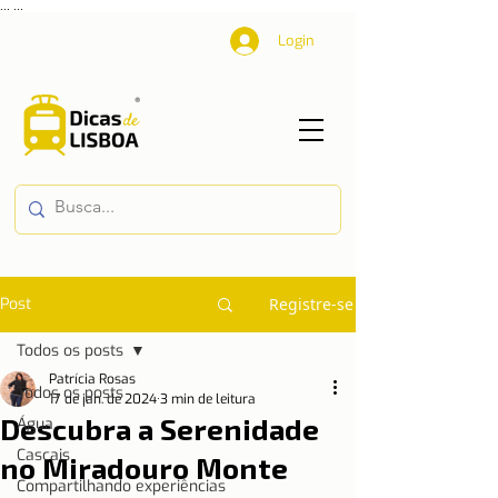
...
...
Login
Post
Registre-se
Todos os posts
Patrícia Rosas
Todos os posts
17 de jan. de 2024
3 min de leitura
Descubra a Serenidade
Água
Cascais
no Miradouro Monte
Compartilhando experiências