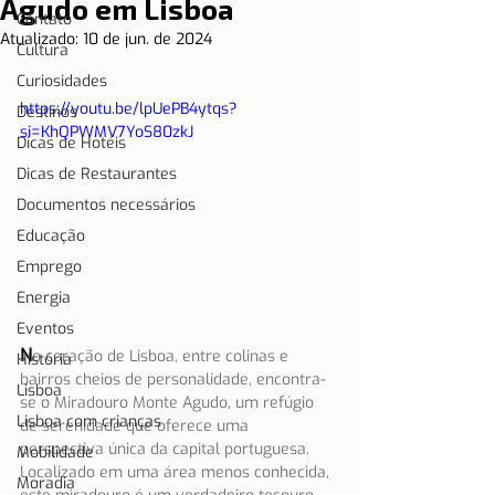
Agudo em Lisboa
Contato
Atualizado:
10 de jun. de 2024
Cultura
Curiosidades
https://youtu.be/lpUePB4ytqs?
Destinos
si=KhQPWMV7YoS80zkJ
Dicas de Hotéis
Dicas de Restaurantes
Documentos necessários
Educação
Emprego
Energia
Eventos
N
o coração de Lisboa, entre colinas e 
História
bairros cheios de personalidade, encontra-
Lisboa
se o Miradouro Monte Agudo, um refúgio 
Lisboa com crianças
de serenidade que oferece uma 
perspectiva única da capital portuguesa. 
Mobilidade
Localizado em uma área menos conhecida, 
Moradia