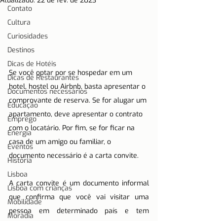
Atualizado:
22 de fev. de 2023
Contato
Cultura
Curiosidades
Destinos
Dicas de Hotéis
Se você optar por se hospedar em um 
Dicas de Restaurantes
hotel, hostel ou Airbnb, basta apresentar o 
Documentos necessários
comprovante de reserva. Se for alugar um 
Educação
apartamento, deve apresentar o contrato 
Emprego
com o locatário. Por fim, se for ficar na 
Energia
casa de um amigo ou familiar, o 
Eventos
documento necessário é a carta convite.
História
Lisboa
A carta convite é um documento informal 
Lisboa com crianças
que confirma que você vai visitar uma 
Mobilidade
pessoa em determinado país e tem 
Moradia