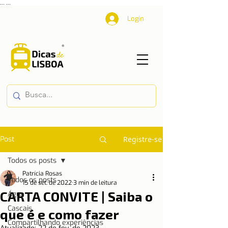
...
...
Login
Post
Registre-se
Todos os posts
Patrícia Rosas
Todos os posts
15 de set. de 2022
3 min de leitura
CARTA CONVITE | Saiba o
Água
Cascais
que é e como fazer
Compartilhando experiências