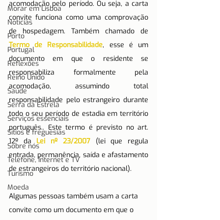
acomodação pelo período. Ou seja, a carta 
Morar em Lisboa
convite funciona como uma comprovação 
Notícias
de hospedagem. Também chamado de 
Porto
Termo de Responsabilidade
, esse é um 
Portugal
documento em que o residente se 
Reflexões
responsabiliza formalmente pela 
Reino Unido
acomodação, assumindo total 
Saúde
responsabilidade pelo estrangeiro durante 
Serra da Estrela
todo o seu período de estadia em território 
Serviços essenciais
português.. Este termo é previsto no art. 
Sítios e freguesias
12º da 
Lei nº 23/2007
 (lei que regula 
Sobre nós
entrada, permanência, saída e afastamento 
Telefone, Internet e TV
de estrangeiros do território nacional). 
Turismo
Moeda
Algumas pessoas também usam a carta 
convite como um documento em que o 