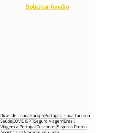
Solicitar Auxílio
Dicas de Lisboa
Europa
Portugal
Lisboa
Turismo
Saúde
COVID19PT
Seguro Viagem
Brasil
Viagem à Portugal
Descontos
Seguros Promo
Assist Card
Quarentena
Turista