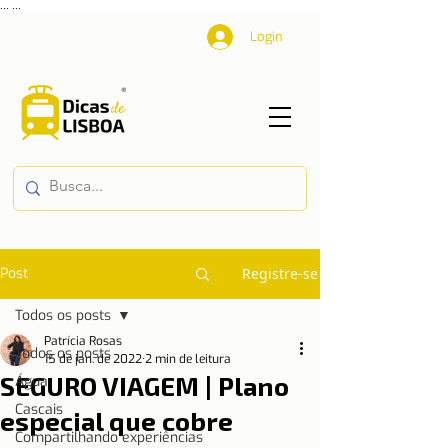
...
...
Login
Post
Registre-se
Todos os posts
Patrícia Rosas
Todos os posts
15 de jan. de 2022
2 min de leitura
SEGURO VIAGEM | Plano
Água
Cascais
especial que cobre
Compartilhando experiências