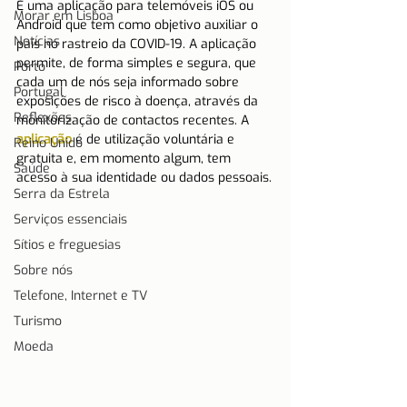
É uma aplicação para telemóveis iOS ou 
Morar em Lisboa
Android que tem como objetivo auxiliar o 
Notícias
país no rastreio da COVID-19. A aplicação 
permite, de forma simples e segura, que 
Porto
cada um de nós seja informado sobre 
Portugal
exposições de risco à doença, através da 
Reflexões
monitorização de contactos recentes. A 
aplicação
 é de utilização voluntária e 
Reino Unido
gratuita e, em momento algum, tem 
Saúde
acesso à sua identidade ou dados pessoais
.
Serra da Estrela
Serviços essenciais
Sítios e freguesias
Sobre nós
Telefone, Internet e TV
Turismo
Moeda