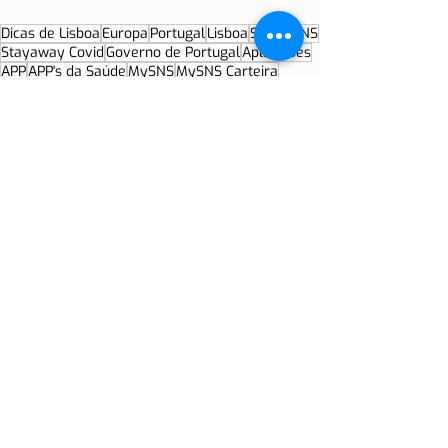
Dicas de Lisboa
Europa
Portugal
Lisboa
Saúde
SNS
Stayaway Covid
Governo de Portugal
Aplicações
APP
APP's da Saúde
MySNS
MySNS Carteira
MySNS Tempos
APP Poupe na Receita
Saúde
Morar em Lisboa
Moradia
Posts recentes
Ver tudo