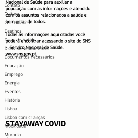
Nacional de Saúde para auxiliar a 
Contato
população com as informações e atendido 
Cultura
com os assuntos relacionados a saúde e 
bem estar de todos.
Curiosidades
Destinos
Todas as informações aqui citadas você 
Dicas de Hotéis
poderá encontrar acessando o site do SNS 
-  Serviço Nacional de Saúde, 
Dicas de Restaurantes
www.sns.gov.pt.
Documentos necessários
Educação
Emprego
Energia
Eventos
História
Lisboa
Lisboa com crianças
STAYAWAY COVID
Mobilidade
Moradia