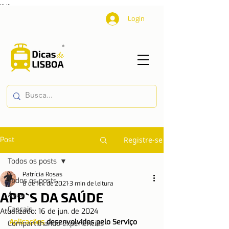
...
...
Login
Post
Registre-se
Todos os posts
Patrícia Rosas
Todos os posts
8 de fev. de 2021
3 min de leitura
APP`S DA SAÚDE
Água
Cascais
Atualizado:
16 de jun. de 2024
Aplicações
 desenvolvidos pelo Serviço 
Compartilhando experiências