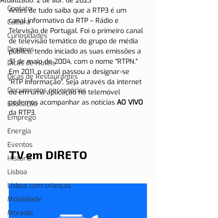
Atualizado:
2 de abr. de 2023
Contato
Antes de tudo saiba que a RTP3 é um 
canal informativo da RTP – Rádio e 
Cultura
Televisão de Portugal. Foi o primeiro canal 
Curiosidades
de televisão temático do grupo de média 
Destinos
público, tendo iniciado as suas emissões a 
31 de maio de 2004, com o nome "RTPN." 
Dicas de Hotéis
Em 2011, o canal passou a designar-se 
Dicas de Restaurantes
"RTP Informação". Seja através da internet 
Documentos necessários
ou em uma aplicação no telemóvel 
podemos acompanhar as notícias 
AO VIVO
Educação
da RTP3. 
Emprego
Energia
Eventos
TV em DIRETO
História
Lisboa
Lisboa com crianças
Mobilidade
Moradia