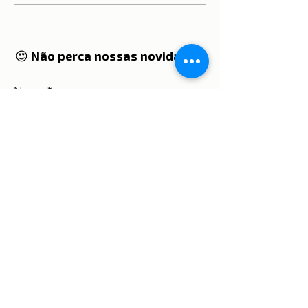
vacinação COVID-19
😍 Não perca nossas novidades!
Nome
Digite seu email aqui
Concordo com os termos e
condições
Ver termos de uso
Inscrever-se