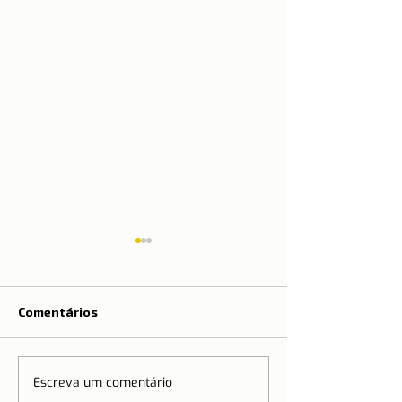
Comentários
Teste NAAT
Escreva um comentário
Certificados digitais