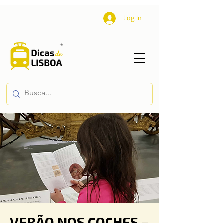
...
...
Log In
VERÃO NOS COCHES –