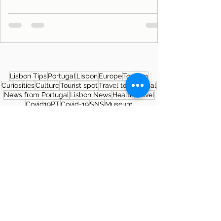
Lisbon Tips
Portugal
Lisbon
Europe
Tourism
Curiosities
Culture
Tourist spot
Travel to Portugal
News from Portugal
Lisbon News
Health
Travel
Covid19PT
Covid-19
SNS
Museum