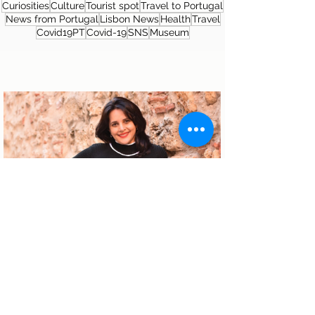
Curiosities
Culture
Tourist spot
Travel to Portugal
News from Portugal
Lisbon News
Health
Travel
Covid19PT
Covid-19
SNS
Museum
About the author
Patrícia Rosas, Brazilian, Married,
Mother of Isabella, Administrator by
profession and dreamer by passion.