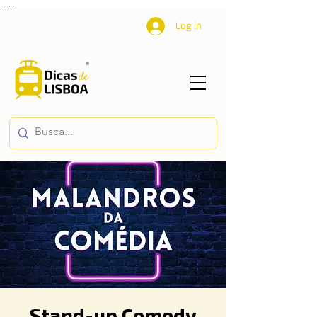
...
...
Log In
Stand-up Comedy