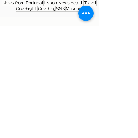
News from Portugal
Lisbon News
Health
Travel
Covid19PT
Covid-19
SNS
Museum
About the author
Patrícia Rosas, Brazilian, Married,
Mother of Isabella, Administrator by
profession and dreamer by passion.
Between comings and goings to