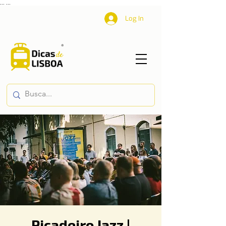
...
...
Log In
Picadeiro Jazz |