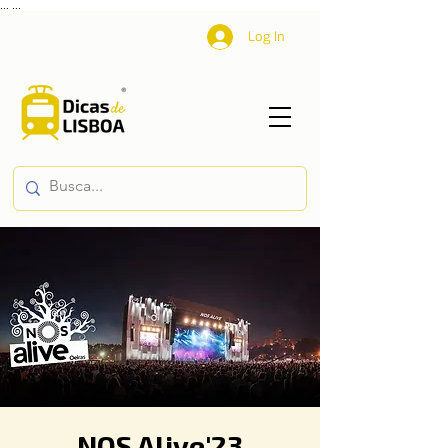
...
...
Log In
NOS Alive'23