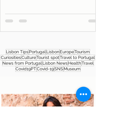
Lisbon Tips
Portugal
Lisbon
Europe
Tourism
Curiosities
Culture
Tourist spot
Travel to Portugal
News from Portugal
Lisbon News
Health
Travel
Covid19PT
Covid-19
SNS
Museum