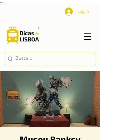
...
...
Log In
Museu Banksy