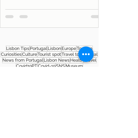
Lisbon Tips
Portugal
Lisbon
Europe
Tourism
Curiosities
Culture
Tourist spot
Travel to Portugal
News from Portugal
Lisbon News
Health
Travel
Covid19PT
Covid-19
SNS
Museum