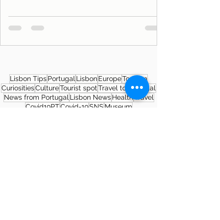
Lisbon Tips
Portugal
Lisbon
Europe
Tourism
Curiosities
Culture
Tourist spot
Travel to Portugal
News from Portugal
Lisbon News
Health
Travel
Covid19PT
Covid-19
SNS
Museum