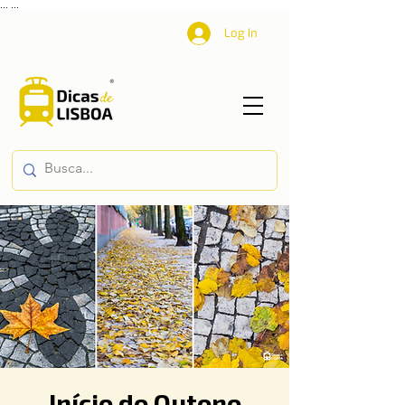
...
...
Log In
Início do Outono