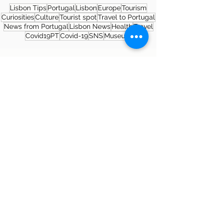
Lisbon Tips
Portugal
Lisbon
Europe
Tourism
Curiosities
Culture
Tourist spot
Travel to Portugal
News from Portugal
Lisbon News
Health
Travel
Covid19PT
Covid-19
SNS
Museum
About the author
Patrícia Rosas, Brazilian, Married,
Mother of Isabella, Administrator by