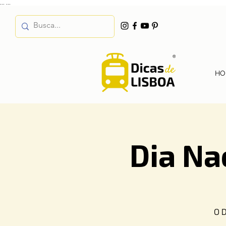
...
...
HO
Dia Na
O D