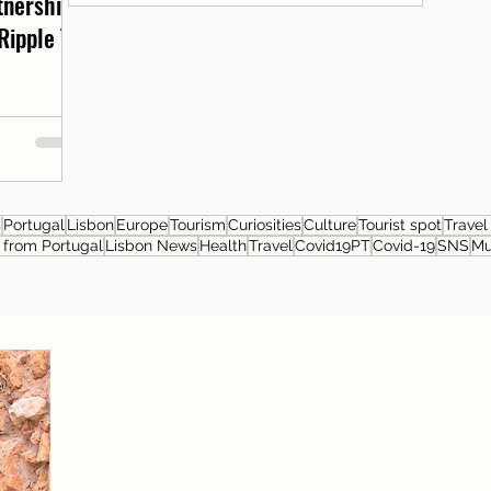
rtnership
Ripple T-
s
Portugal
Lisbon
Europe
Tourism
Curiosities
Culture
Tourist spot
Travel
from Portugal
Lisbon News
Health
Travel
Covid19PT
Covid-19
SNS
M
About the author
Patrícia Rosas, Brazilian, Married, Mother
of Isabella, Administrator by profession
and dreamer by passion. Between