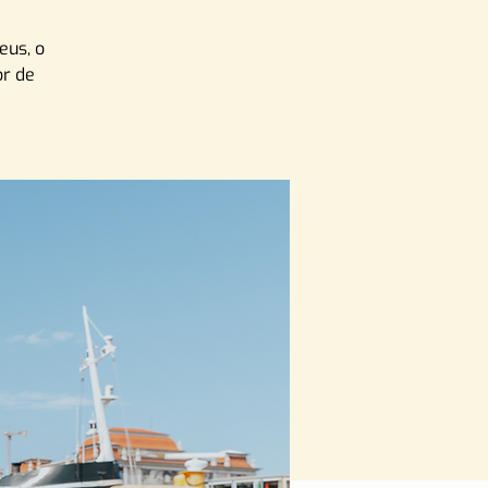
eus, o
or de