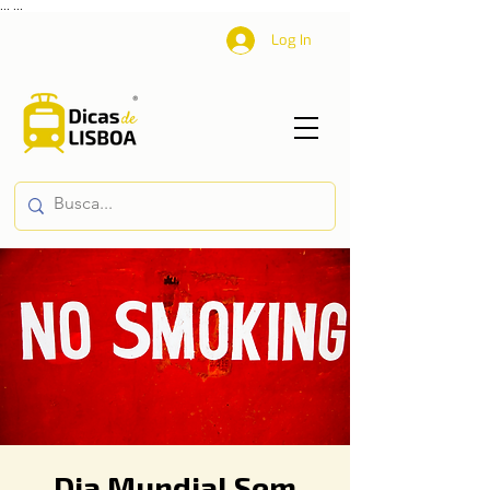
...
...
Log In
Dia Mundial Sem