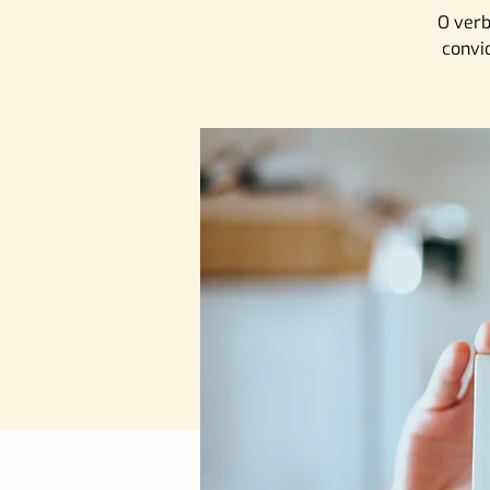
O verb
convi