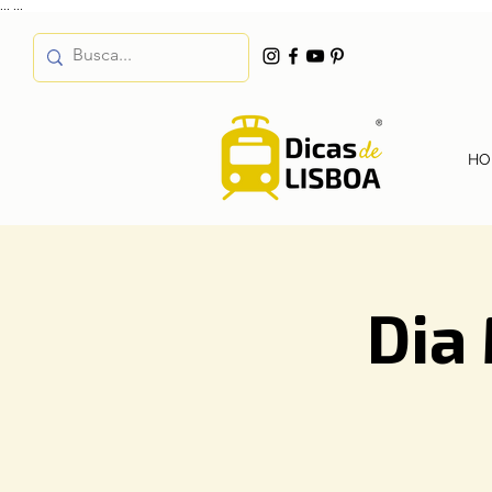
...
...
HO
Dia