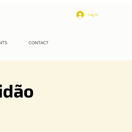
Log In
NTS
CONTACT
idão