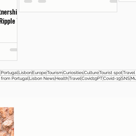
rtnership
Ripple T-
s
Portugal
Lisbon
Europe
Tourism
Curiosities
Culture
Tourist spot
Travel
from Portugal
Lisbon News
Health
Travel
Covid19PT
Covid-19
SNS
M
About the author
Patrícia Rosas, Brazilian, Married, Mother
of Isabella, Administrator by profession