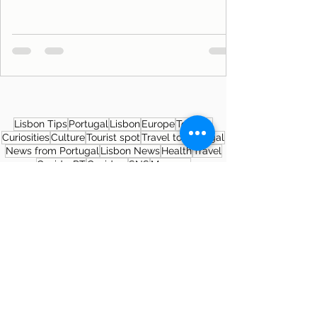
Lisbon Tips
Portugal
Lisbon
Europe
Tourism
Curiosities
Culture
Tourist spot
Travel to Portugal
News from Portugal
Lisbon News
Health
Travel
Covid19PT
Covid-19
SNS
Museum