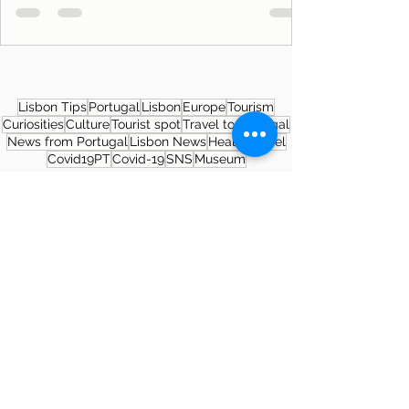
Lisbon Tips
Portugal
Lisbon
Europe
Tourism
Curiosities
Culture
Tourist spot
Travel to Portugal
News from Portugal
Lisbon News
Health
Travel
Covid19PT
Covid-19
SNS
Museum