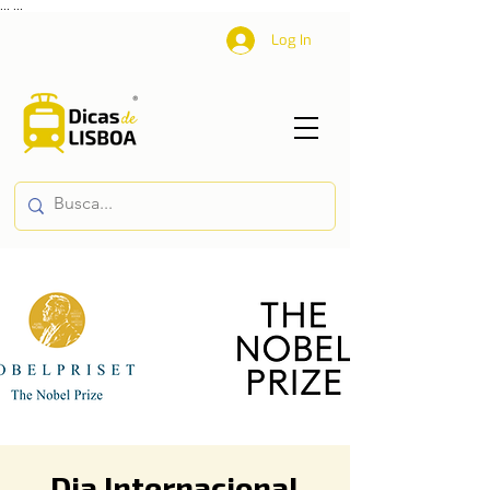
...
...
Log In
Dia Internacional