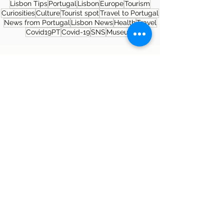
Lisbon Tips
Portugal
Lisbon
Europe
Tourism
Curiosities
Culture
Tourist spot
Travel to Portugal
News from Portugal
Lisbon News
Health
Travel
Covid19PT
Covid-19
SNS
Museum
About the author
Patrícia Rosas, Brazilian, Married,
Mother of Isabella, Administrator by
profession and dreamer by passion.