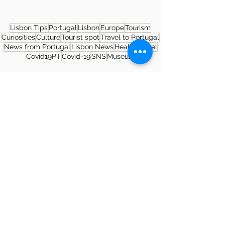
Lisbon Tips
Portugal
Lisbon
Europe
Tourism
Curiosities
Culture
Tourist spot
Travel to Portugal
News from Portugal
Lisbon News
Health
Travel
Covid19PT
Covid-19
SNS
Museum
About the author