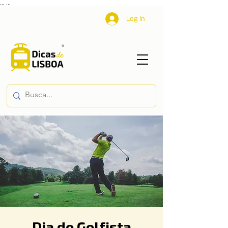
...
...
Log In
Dia do Golfista