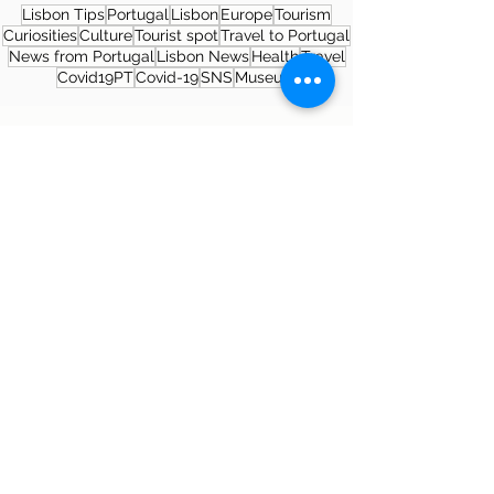
Lisbon Tips
Portugal
Lisbon
Europe
Tourism
Curiosities
Culture
Tourist spot
Travel to Portugal
News from Portugal
Lisbon News
Health
Travel
Covid19PT
Covid-19
SNS
Museum
About the author
Patrícia Rosas, Brazilian, Married,
Mother of Isabella, Administrator by