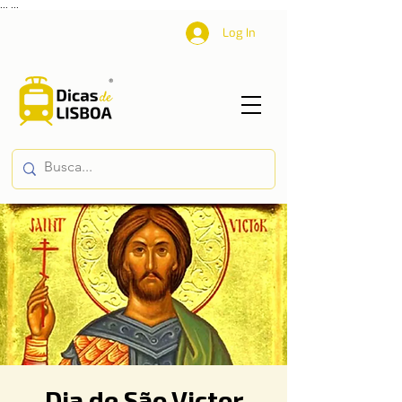
...
...
Log In
Dia de São Victor