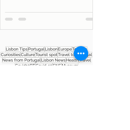
Lisbon Tips
Portugal
Lisbon
Europe
Tourism
Curiosities
Culture
Tourist spot
Travel to Portugal
News from Portugal
Lisbon News
Health
Travel
Covid19PT
Covid-19
SNS
Museum