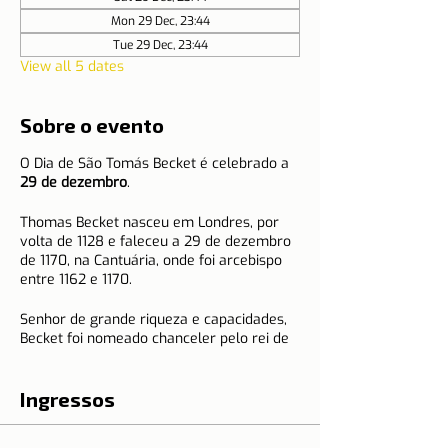
Mon 29 Dec, 23:44
Tue 29 Dec, 23:44
View all 5 dates
Sobre o evento
O Dia de São Tomás Becket é celebrado a
29 de dezembro
.
Thomas Becket nasceu em Londres, por
volta de 1128 e faleceu a 29 de dezembro
de 1170, na Cantuária, onde foi arcebispo
entre 1162 e 1170.
Senhor de grande riqueza e capacidades,
Becket foi nomeado chanceler pelo rei de
Inglaterra Henrique II em 1155. Depois de
ser sagrado arcebispo, tornou-se no
homem mais importante do país a seguir
Ingressos
ao rei, mas foi aí que mudou a sua vida.