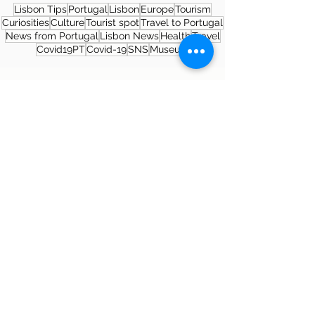
Lisbon Tips
Portugal
Lisbon
Europe
Tourism
Curiosities
Culture
Tourist spot
Travel to Portugal
News from Portugal
Lisbon News
Health
Travel
Covid19PT
Covid-19
SNS
Museum
About the author
Patrícia Rosas, Brazilian, Married,
Mother of Isabella, Administrator by