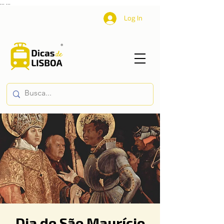
...
...
Log In
Dia de São Maurício