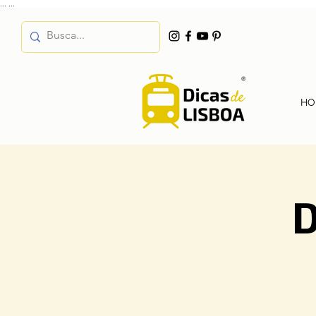
...
...
HO
D