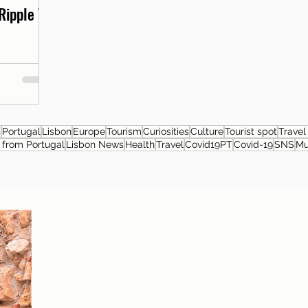
Ripple T-
s
Portugal
Lisbon
Europe
Tourism
Curiosities
Culture
Tourist spot
Travel
from Portugal
Lisbon News
Health
Travel
Covid19PT
Covid-19
SNS
M
About the author
Patrícia Rosas, Brazilian, Married, Mother
of Isabella, Administrator by profession
and dreamer by passion. Between
comings and goings to Portugal, we plan