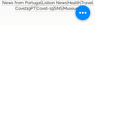
News from Portugal
Lisbon News
Health
Travel
Covid19PT
Covid-19
SNS
Museum
About the author
Patrícia Rosas, Brazilian, Married,
Mother of Isabella, Administrator by
profession and dreamer by passion.
Between comings and goings to