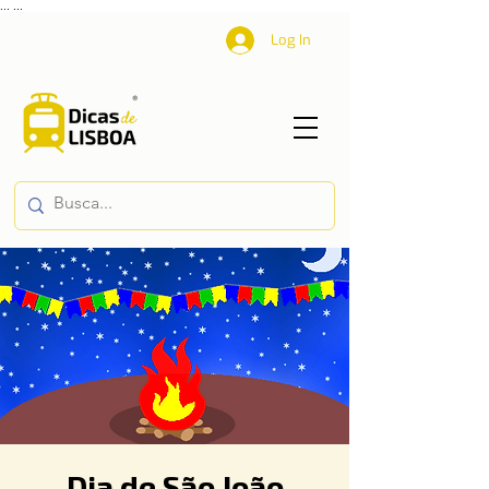
...
...
Log In
Dia de São João