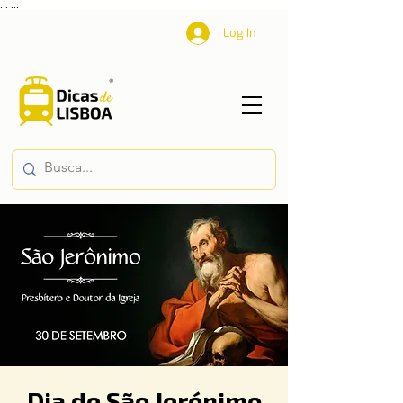
...
...
Log In
Dia de São Jerónimo