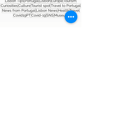
Lisbon Tips
Portugal
Lisbon
Europe
Tourism
Curiosities
Culture
Tourist spot
Travel to Portugal
News from Portugal
Lisbon News
Health
Travel
Covid19PT
Covid-19
SNS
Museum
About the author
Patrícia Rosas, Brazilian, Married,
Mother of Isabella, Administrator by
profession and dreamer by passion.