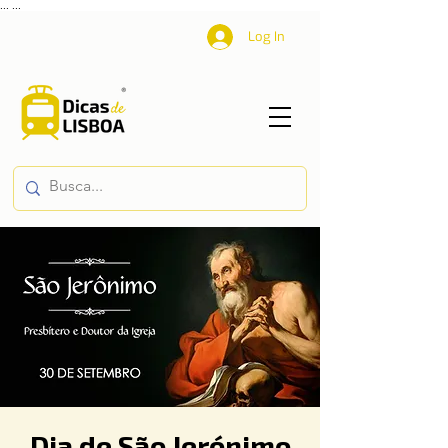
...
...
Log In
Dia de São Jerónimo