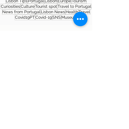
Lisbon Tips
Portugal
Lisbon
Europe
Tourism
Curiosities
Culture
Tourist spot
Travel to Portugal
News from Portugal
Lisbon News
Health
Travel
Covid19PT
Covid-19
SNS
Museum
About the author
Patrícia Rosas, Brazilian, Married,
Mother of Isabella, Administrator by
profession and dreamer by passion.