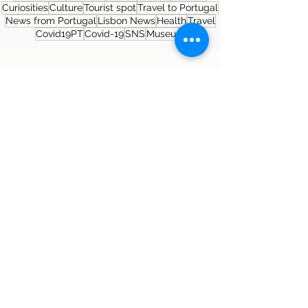
Curiosities
Culture
Tourist spot
Travel to Portugal
News from Portugal
Lisbon News
Health
Travel
Covid19PT
Covid-19
SNS
Museum
About the author
Patrícia Rosas, Brazilian, Married,
Mother of Isabella, Administrator by
profession and dreamer by passion.