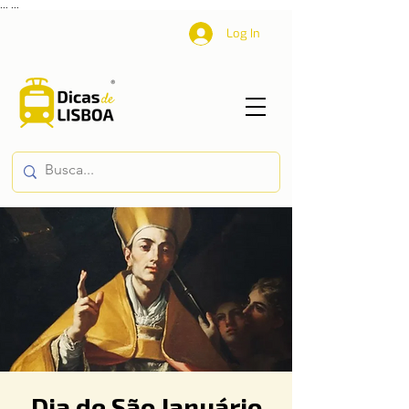
...
...
Log In
Dia de São Januário