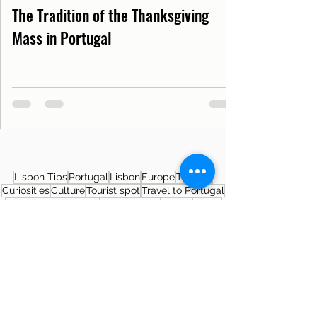
The Tradition of the Thanksgiving
Mass in Portugal
Lisbon Tips
Portugal
Lisbon
Europe
Tourism
Curiosities
Culture
Tourist spot
Travel to Portugal
News from Portugal
Lisbon News
Health
Travel
Covid19PT
Covid-19
SNS
Museum