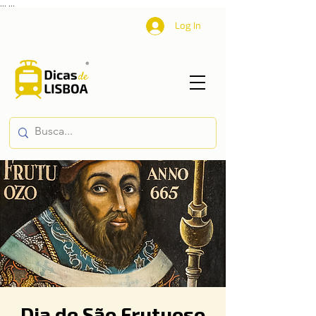
...
...
Log In
Dia de São Frutuoso