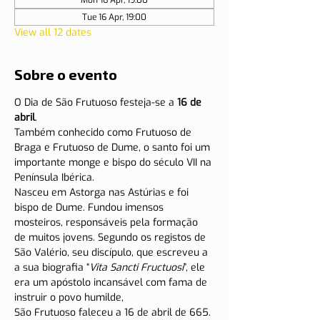
Mon 16 Apr, 19:00
Tue 16 Apr, 19:00
View all 12 dates
Sobre o evento
O Dia de São Frutuoso festeja-se a 
16 de 
abril
.
Também conhecido como Frutuoso de 
Braga e Frutuoso de Dume, o santo foi um 
importante monge e bispo do século VII na 
Península Ibérica.
Nasceu em Astorga nas Astúrias e foi 
bispo de Dume. Fundou imensos 
mosteiros, responsáveis pela formação 
de muitos jovens. Segundo os registos de 
São Valério, seu discípulo, que escreveu a 
a sua biografia “
Vita Sancti Fructuosi
”, ele 
era um apóstolo incansável com fama de 
instruir o povo humilde,
São Frutuoso faleceu a 16 de abril de 665. 