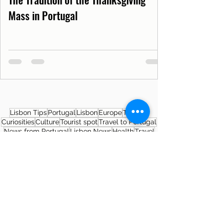
Mass in Portugal
Lisbon Tips
Portugal
Lisbon
Europe
Tourism
Curiosities
Culture
Tourist spot
Travel to Portugal
News from Portugal
Lisbon News
Health
Travel
Covid19PT
Covid-19
SNS
Museum