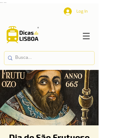
...
...
Log In
Dia de São Frutuoso