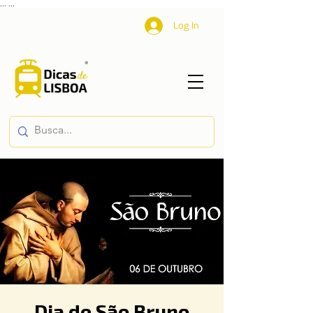
...
...
Log In
Dia de São Bruno