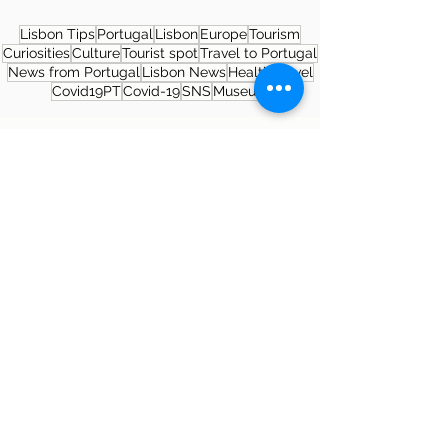
Lisbon Tips
Portugal
Lisbon
Europe
Tourism
Curiosities
Culture
Tourist spot
Travel to Portugal
News from Portugal
Lisbon News
Health
Travel
Covid19PT
Covid-19
SNS
Museum
About the author
Patrícia Rosas, Brazilian, Married,