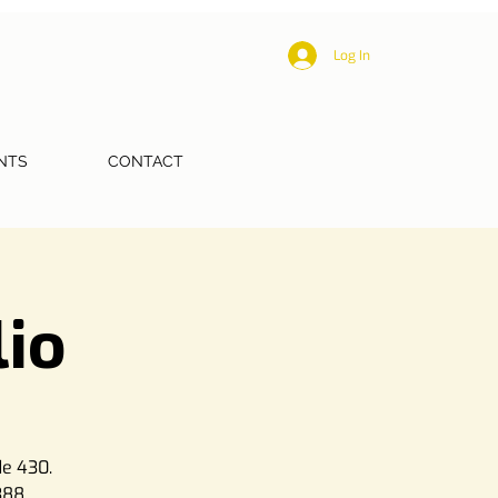
Log In
NTS
CONTACT
lio
de 430.
388