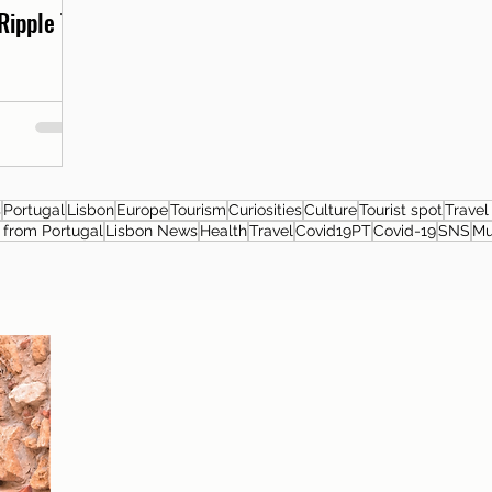
Ripple T-
s
Portugal
Lisbon
Europe
Tourism
Curiosities
Culture
Tourist spot
Travel
from Portugal
Lisbon News
Health
Travel
Covid19PT
Covid-19
SNS
M
About the author
Patrícia Rosas, Brazilian, Married, Mother
of Isabella, Administrator by profession
and dreamer by passion. Between
comings and goings to Portugal, we plan