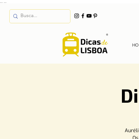
...
...
HO
Di
Auréli
Os