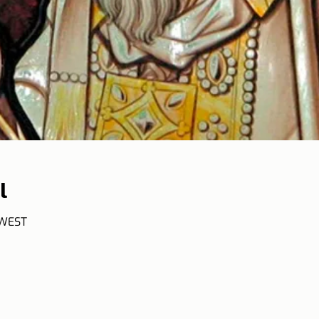
l
 WEST