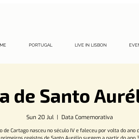
ME
PORTUGAL
LIVE IN LISBON
EVE
a de Santo Auré
Sun 20 Jul
  |  
Data Comemorativa
o de Cartago nasceu no século IV e faleceu por volta do ano 
 primeiros registos de Santo Aurélio surgem a partir do ano 