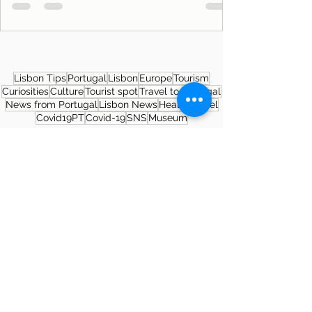
Lisbon Tips
Portugal
Lisbon
Europe
Tourism
Curiosities
Culture
Tourist spot
Travel to Portugal
News from Portugal
Lisbon News
Health
Travel
Covid19PT
Covid-19
SNS
Museum