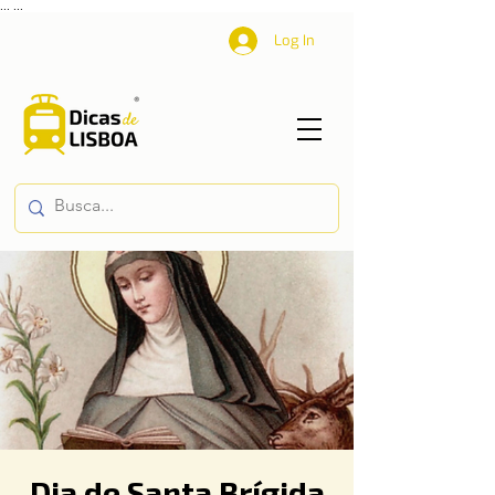
...
...
Log In
Dia de Santa Brígida