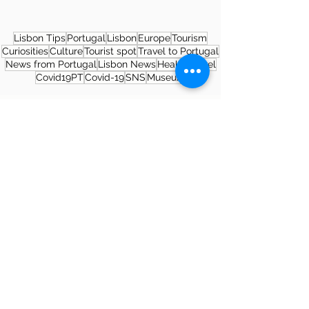
Lisbon Tips
Portugal
Lisbon
Europe
Tourism
Curiosities
Culture
Tourist spot
Travel to Portugal
News from Portugal
Lisbon News
Health
Travel
Covid19PT
Covid-19
SNS
Museum
About the author