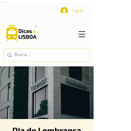
...
...
Log In
Dia de Lembrança