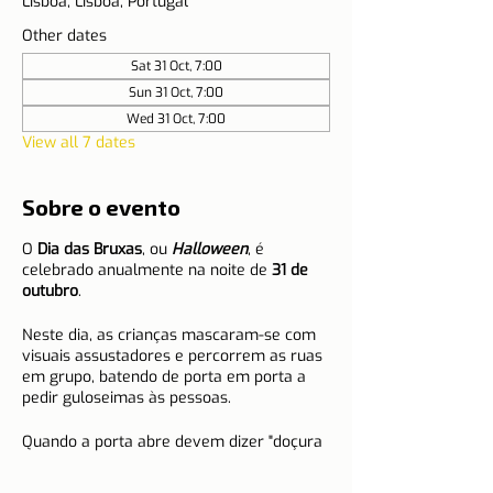
Lisboa, Lisboa, Portugal
Other dates
Sat 31 Oct, 7:00
Sun 31 Oct, 7:00
Wed 31 Oct, 7:00
View all 7 dates
Sobre o evento
O
Dia das Bruxas
, ou
Halloween
, é
celebrado anualmente na noite de
31 de
outubro
.
Neste dia, as crianças mascaram-se com
visuais assustadores e percorrem as ruas
em grupo, batendo de porta em porta a
pedir guloseimas às pessoas.
Quando a porta abre devem dizer "doçura
ou travessura?". Se as pessoas não lhes
derem doces ou guloseimas, as crianças