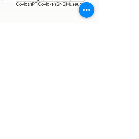
Covid19PT
Covid-19
SNS
Museum
About the author
Patrícia Rosas, Brazilian, Married,
Mother of Isabella, Administrator by
profession and dreamer by passion.
Between comings and goings to
Portugal, we plan our move and