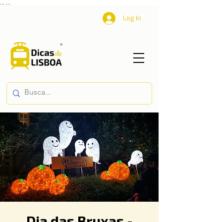
...
...
Log In
Dia das Bruxas -