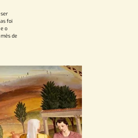
 ser
as foi
 e o
o mês de