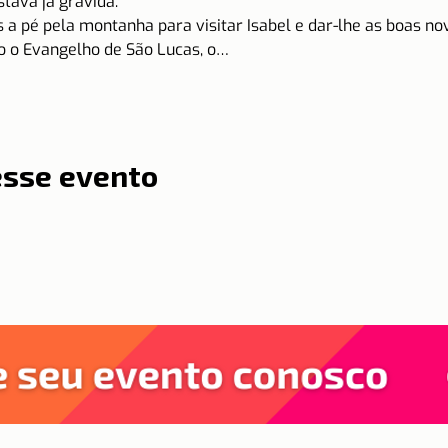
stava já grávida.
 a pé pela montanha para visitar Isabel e dar-lhe as boas no
o o Evangelho de São Lucas, o…
esse evento