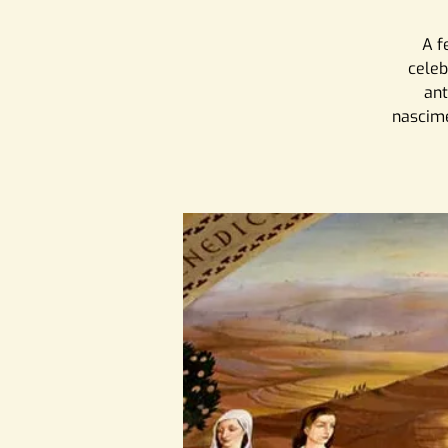
A f
celeb
ant
nascime