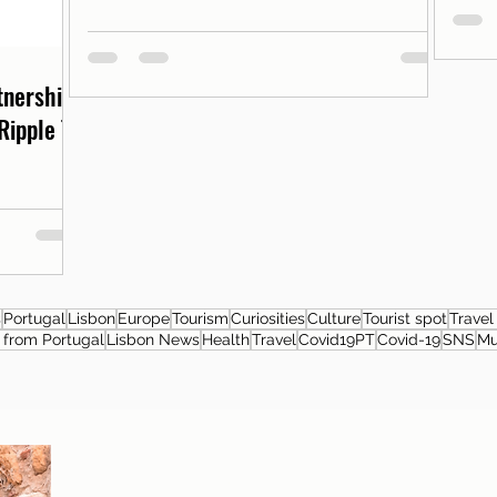
rtnership
Ripple T-
s
Portugal
Lisbon
Europe
Tourism
Curiosities
Culture
Tourist spot
Travel
from Portugal
Lisbon News
Health
Travel
Covid19PT
Covid-19
SNS
M
About the author