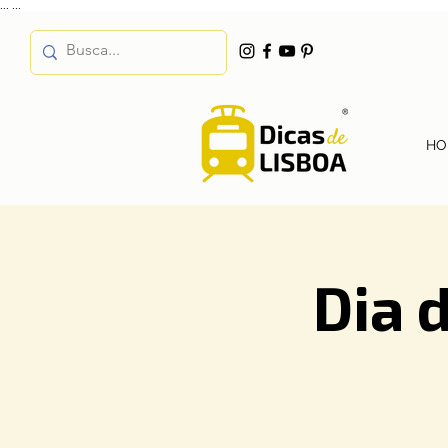
...
...
HO
Dia 