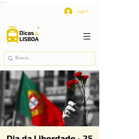
...
...
Log In
Dia da Liberdade - 25