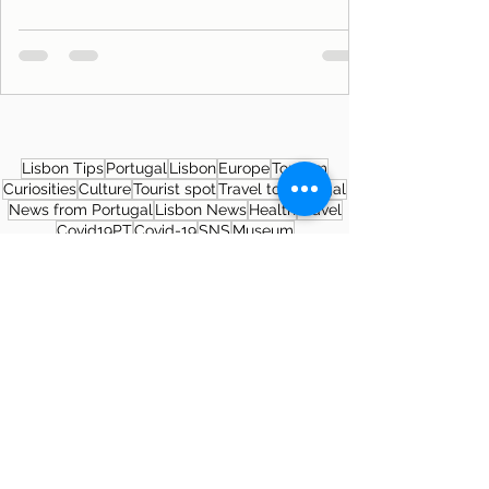
Lisbon Tips
Portugal
Lisbon
Europe
Tourism
Curiosities
Culture
Tourist spot
Travel to Portugal
News from Portugal
Lisbon News
Health
Travel
Covid19PT
Covid-19
SNS
Museum